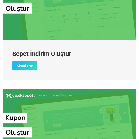
Sepet İndirim Oluştur
Şimdi İzle