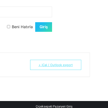
Beni Hatırla
+ iCal / Outlook export
Çiçeksepeti Pazaryeri Giriş