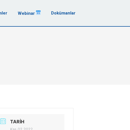
mler
Dokümanlar
Webinar
TARIH
Kas 02 2022