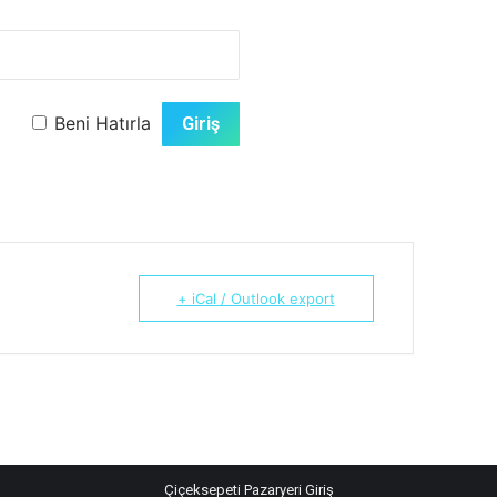
Beni Hatırla
+ iCal / Outlook export
Çiçeksepeti Pazaryeri Giriş