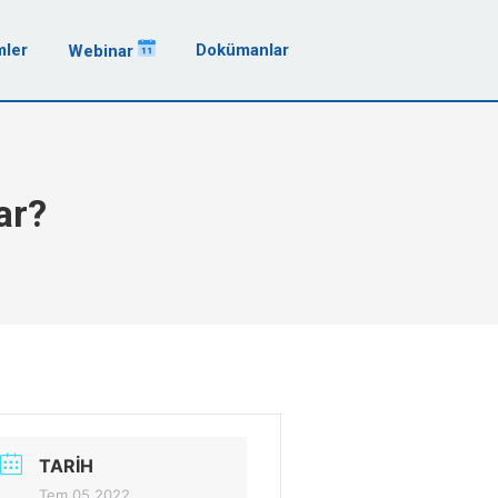
mler
Dokümanlar
Webinar
ar?
TARIH
Tem 05 2022