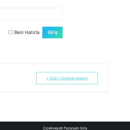
Beni Hatırla
+ iCal / Outlook export
Çiçeksepeti Pazaryeri Giriş