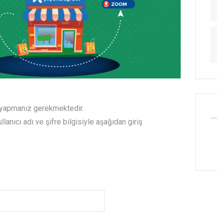
ş yapmanız gerekmektedir.
anıcı adı ve şifre bilgisiyle aşağıdan giriş