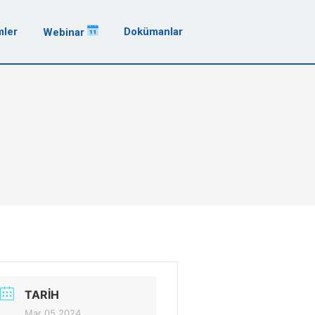
mler
Dokümanlar
Webinar
TARIH
Mar 05 2024