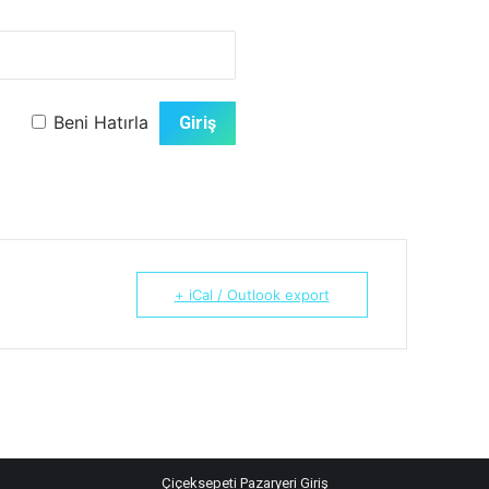
Beni Hatırla
+ iCal / Outlook export
Çiçeksepeti Pazaryeri Giriş