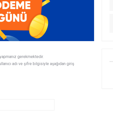
ş yapmanız gerekmektedir.
anıcı adı ve şifre bilgisiyle aşağıdan giriş