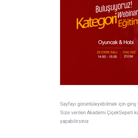
Sayfayı görüntüleyebilmek için giri
Size verilen Akademi ÇiçekSepeti kull
yapabilirsiniz.