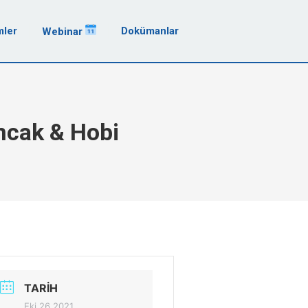
mler
Dokümanlar
Webinar
ncak & Hobi
TARIH
Eki 26 2021