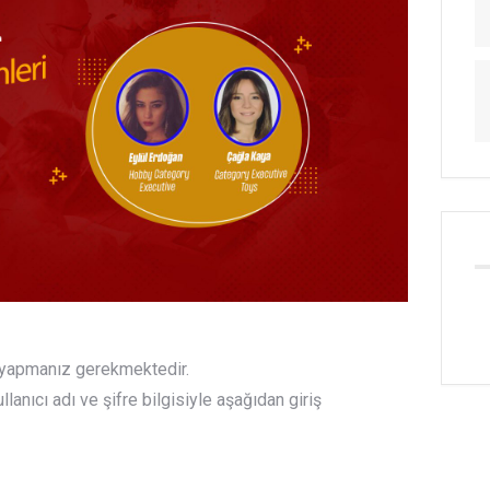
ş yapmanız gerekmektedir.
anıcı adı ve şifre bilgisiyle aşağıdan giriş